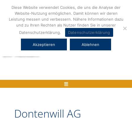
Zum
Diese Website verwendet Cookies, die uns die Analyse der
Inhalt
Website-Nutzung ermöglichen. Damit können wir deren
springen
Leistung messen und verbessern. Nähere Informationen dazu
und zu Ihren Rechten als Nutzer finden Sie in unserer
Datenschutzerklärung.
Datenschutzerklärung
Akzeptieren
Ablehnen
Herstellerneutrale ERP Beratung und
ERP Auswahl
Menü
Dontenwill AG