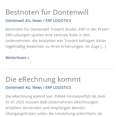
Bestnoten für Dontenwill
Bestnoten
für
Dontenwill AG
,
News
/
ERP LOGISTICS
Dontenwill
Bestnoten für Dontenwill Trovarit Studie „ERP in der Praxis“
ERP-Lösungen spielen eine zentrale Rolle in den
Unternehmen: die Analysten von Trovarit befragen daher
regelmäßig Anwender zu ihren Erfahrungen. Im Zuge […]
Weiterlesen »
Die eRechnung kommt
Die
eRechnung
Dontenwill AG
,
News
/
ERP LOGISTICS
kommt
Die eRechnung kommt von: FIRMA Formatvielfalt Ab dem
01.01.2025 müssen B2B-Unternehmen eRechnungen
erstellen, versenden und empfangen können.
Übergangsfristen sollen die Umstellung erleichtern; ab