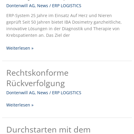
Dontenwill AG
,
News
/
ERP LOGISTICS
25
Jahre
ERP-System 25 Jahre im Einsatz Auf Herz und Nieren
im
geprüft Seit 50 Jahren bietet IBA Dosimetry ganzheitliche,
Einsatz
innovative Lösungen in der Diagnostik und Therapie von
Krebspatienten an. Das Ziel der
Weiterlesen »
Rechtskonforme
Rechtskonforme
Rückverfolgung
Rückverfolgung
Dontenwill AG
,
News
/
ERP LOGISTICS
Weiterlesen »
Durchstarten mit dem
Durchstarten
mit