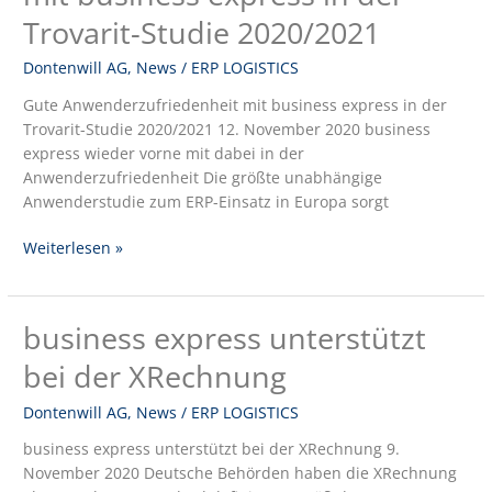
business
Trovarit-Studie 2020/2021
express
in
Dontenwill AG
,
News
/
ERP LOGISTICS
der
Gute Anwenderzufriedenheit mit business express in der
Trovarit-
Trovarit-Studie 2020/2021 12. November 2020 business
Studie
express wieder vorne mit dabei in der
2020/2021
Anwenderzufriedenheit Die größte unabhängige
Anwenderstudie zum ERP-Einsatz in Europa sorgt
Weiterlesen »
business express unterstützt
business
express
bei der XRechnung
unterstützt
bei
Dontenwill AG
,
News
/
ERP LOGISTICS
der
business express unterstützt bei der XRechnung 9.
XRechnung
November 2020 Deutsche Behörden haben die XRechnung