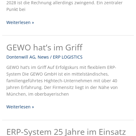
2028 ist die Rechnung allerdings zwingend. Ein zentraler
Punkt bei
Weiterlesen »
GEWO hat’s im Griff
GEWO
hat’s
Dontenwill AG
,
News
/
ERP LOGISTICS
im
Griff
GEWO hat’s im Griff Auf Erfolgskurs mit flexiblem ERP-
System Die GEWO GmbH ist ein mittelständisches,
familiengeführtes Hightech-Unternehmen mit über 40
Jahren Erfahrung. Der Firmensitz liegt in der Nähe von
München, im oberbayerischen
Weiterlesen »
ERP-System 25 Jahre im Einsatz
ERP-
System