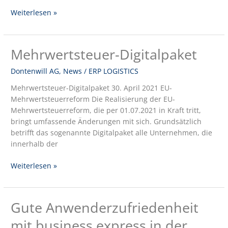
Weiterlesen »
Mehrwertsteuer-Digitalpaket
Mehrwertsteuer-
Digitalpaket
Dontenwill AG
,
News
/
ERP LOGISTICS
Mehrwertsteuer-Digitalpaket 30. April 2021 EU-
Mehrwertsteuerreform Die Realisierung der EU-
Mehrwertsteuerreform, die per 01.07.2021 in Kraft tritt,
bringt umfassende Änderungen mit sich. Grundsätzlich
betrifft das sogenannte Digitalpaket alle Unternehmen, die
innerhalb der
Weiterlesen »
Gute Anwenderzufriedenheit
Gute
Anwenderzufriedenheit
mit business express in der
mit