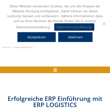
Zum
Diese Website verwendet Cookies, die uns die Analyse der
Inhalt
Website-Nutzung ermöglichen. Damit können wir deren
springen
Leistung messen und verbessern. Nähere Informationen dazu
und zu Ihren Rechten als Nutzer finden Sie in unserer
Datenschutzerklärung.
Datenschutzerklärung
Akzeptieren
Ablehnen
Herstellerneutrale ERP Beratung und
ERP Auswahl
Menü
Erfolgreiche ERP Einführung mit
ERP LOGISTICS