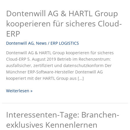
Dontenwill AG & HARTL Group
Dontenwill
AG
kooperieren für sicheres Cloud-
&
HARTL
ERP
Group
kooperieren
Dontenwill AG
,
News
/
ERP LOGISTICS
für
Dontenwill AG & HARTL Group kooperieren für sicheres
sicheres
Cloud-ERP 5. August 2019 Betrieb im Rechenzentrum:
Cloud-
ausfallsicher, zertifiziert und datenschutzkonform Der
ERP
Münchner ERP-Software-Hersteller Dontenwill AG
kooperiert mit der HARTL Group aus […]
Weiterlesen »
Interessenten-Tage: Branchen-
Interessenten-
Tage:
exklusives Kennenlernen
Branchen-