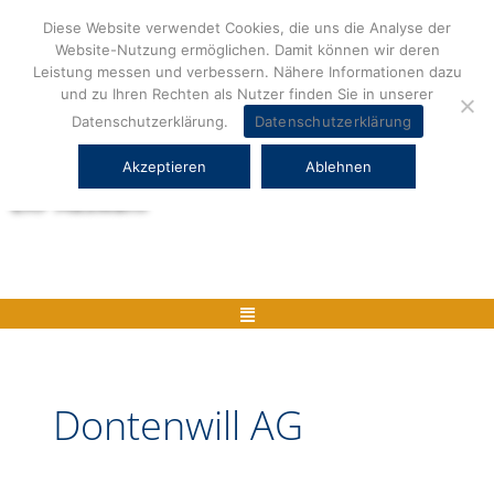
Zum
Diese Website verwendet Cookies, die uns die Analyse der
Inhalt
Website-Nutzung ermöglichen. Damit können wir deren
springen
Leistung messen und verbessern. Nähere Informationen dazu
und zu Ihren Rechten als Nutzer finden Sie in unserer
Datenschutzerklärung.
Datenschutzerklärung
Akzeptieren
Ablehnen
Herstellerneutrale ERP Beratung und
ERP Auswahl
Menü
Dontenwill AG