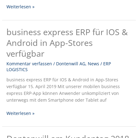
Weiterlesen »
business express ERP für IOS &
business
express
Android in App-Stores
ERP
für
verfügbar
IOS
&
Kommentar verfassen
/
Dontenwill AG
,
News
/
ERP
LOGISTICS
Android
in
business express ERP für IOS & Android in App-Stores
App-
verfügbar 15. April 2019 Mit unserer mobilen business
Stores
express ERP-App können Anwender unkompliziert von
verfügbar
unterwegs mit dem Smartphone oder Tablet auf
Weiterlesen »
Dontenwill