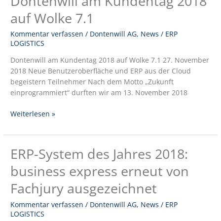
Dontenwill am Kundentag 2018
am
auf Wolke 7.1
Kundentag
2018
Kommentar verfassen
/
Dontenwill AG
,
News
/
ERP
auf
LOGISTICS
Wolke
Dontenwill am Kundentag 2018 auf Wolke 7.1 27. November
7.1
2018 Neue Benutzeroberfläche und ERP aus der Cloud
begeistern Teilnehmer Nach dem Motto „Zukunft
einprogrammiert“ durften wir am 13. November 2018
Weiterlesen »
ERP-System des Jahres 2018:
ERP-
System
business express erneut von
des
Jahres
Fachjury ausgezeichnet
2018:
business
Kommentar verfassen
/
Dontenwill AG
,
News
/
ERP
LOGISTICS
express