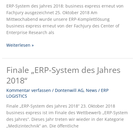
erneut
ERP-System des Jahres 2018: business express erneut von
von
Fachjury ausgezeichnet 25. Oktober 2018 Am
Fachjury
Mittwochabend wurde unsere ERP-Komplettlösung
ausgezeichnet
business express erneut von der Fachjury des Center of
Enterprise Research als
Weiterlesen »
Finale „ERP-System des Jahres
Finale
„ERP-
2018“
System
des
Kommentar verfassen
/
Dontenwill AG
,
News
/
ERP
Jahres
LOGISTICS
2018“
Finale „ERP-System des Jahres 2018“ 23. Oktober 2018
business express ist im Finale des Wettbewerb „ERP-System
des Jahres“. Dieses Jahr treten wir wieder in der Kategorie
„Medizintechnik“ an. Die öffentliche