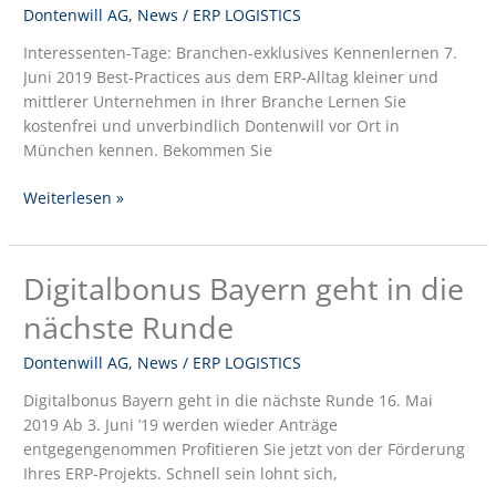
exklusives
Dontenwill AG
,
News
/
ERP LOGISTICS
Kennenlernen
Interessenten-Tage: Branchen-exklusives Kennenlernen 7.
Juni 2019 Best-Practices aus dem ERP-Alltag kleiner und
mittlerer Unternehmen in Ihrer Branche Lernen Sie
kostenfrei und unverbindlich Dontenwill vor Ort in
München kennen. Bekommen Sie
Weiterlesen »
Digitalbonus Bayern geht in die
Digitalbonus
Bayern
nächste Runde
geht
in
Dontenwill AG
,
News
/
ERP LOGISTICS
die
Digitalbonus Bayern geht in die nächste Runde 16. Mai
nächste
2019 Ab 3. Juni ’19 werden wieder Anträge
Runde
entgegengenommen Profitieren Sie jetzt von der Förderung
Ihres ERP-Projekts. Schnell sein lohnt sich,