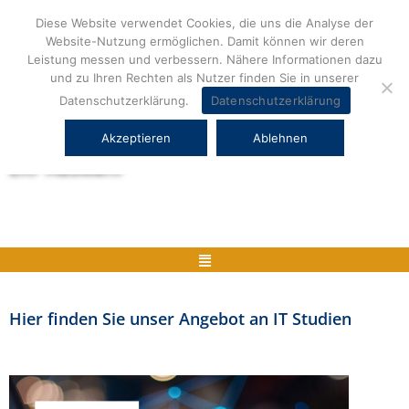
Zum
Diese Website verwendet Cookies, die uns die Analyse der
Inhalt
Website-Nutzung ermöglichen. Damit können wir deren
springen
Leistung messen und verbessern. Nähere Informationen dazu
und zu Ihren Rechten als Nutzer finden Sie in unserer
Datenschutzerklärung.
Datenschutzerklärung
Akzeptieren
Ablehnen
Herstellerneutrale ERP Beratung und
ERP Auswahl
Menü
Hier finden Sie unser Angebot an IT Studien