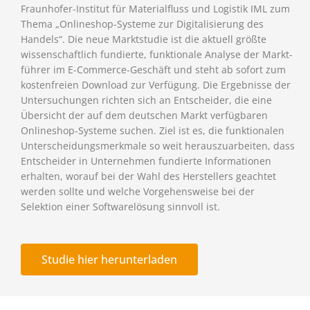
Fraun­hofer-Institut für Mate­ri­al­fluss und Logistik IML zum
Thema „Online­shop-Systeme zur Digi­ta­li­sie­rung des
Handels“. Die neue Markt­studie ist die aktuell größte
wissen­schaft­lich fundierte, funk­tio­nale Analyse der Markt­
führer im E-Commerce-Geschäft und steht ab sofort zum
kosten­freien Download zur Verfügung. Die Ergeb­nisse der
Unter­su­chungen richten sich an Entscheider, die eine
Übersicht der auf dem deutschen Markt verfüg­baren
Online­shop-Systeme suchen. Ziel ist es, die funk­tio­nalen
Unter­schei­dungs­merk­male so weit heraus­zu­ar­beiten, dass
Entscheider in Unter­nehmen fundierte Infor­ma­tionen
erhalten, worauf bei der Wahl des Herstel­lers geachtet
werden sollte und welche Vorge­hens­weise bei der
Selektion einer Soft­ware­lö­sung sinnvoll ist.​
Studie hier herunterladen