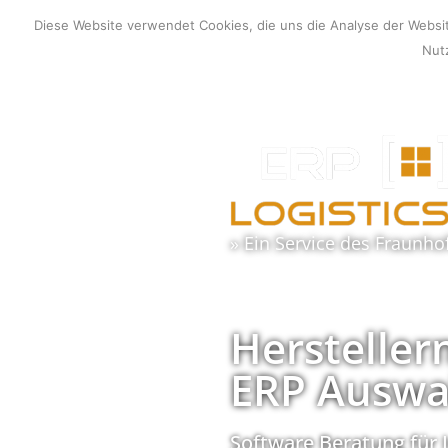
Zum
Diese Website verwendet Cookies, die uns die Analyse der Webs
Inhalt
Nutz
springen
» Ein Service des
Fraunho
Hersteller
ERP Auswa
Software Beratung für 