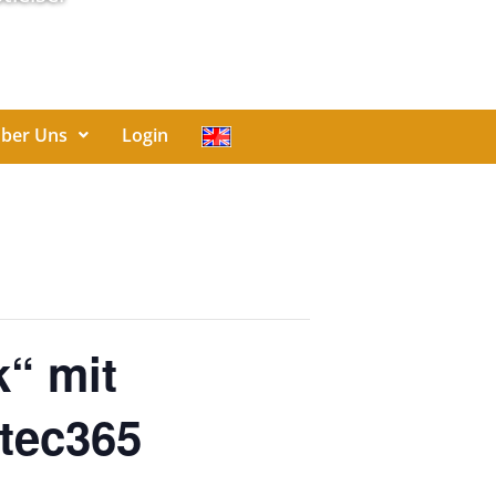
ber Uns
Login
“ mit
tec365