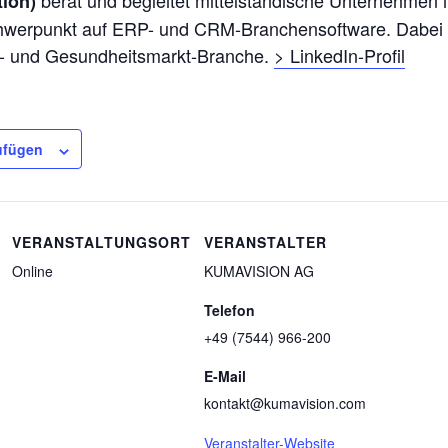
berät und begleitet mittelständische Unternehmen i
tion)
chwerpunkt auf ERP- und CRM-Branchensoftware. Dabei 
k- und Gesundheitsmarkt-Branche.
> LinkedIn-Profil
ufügen
VERANSTALTUNGSORT
VERANSTALTER
Online
KUMAVISION AG
Telefon
+49 (7544) 966-200
E-Mail
kontakt@kumavision.com
Veranstalter-Website