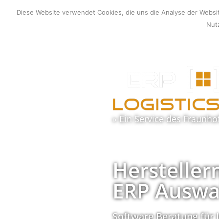
Zum
Diese Website verwendet Cookies, die uns die Analyse der Webs
Inhalt
Nutz
springen
» Ein Service des
Fraunho
Hersteller
ERP Auswa
Software Beratung für 