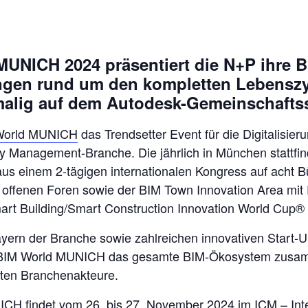
MUNICH 2024 präsentiert die N+P ihre
gen rund um den kompletten Lebenszy
alig auf dem Autodesk-Gemeinschafts
World MUNICH
das Trendsetter Event für die Digitalisier
ity Management-Branche. Die jährlich in München stattfi
us einem 2-tägigen internationalen Kongress auf acht 
n offenen Foren sowie der BIM Town Innovation Area mit
art Building/Smart Construction Innovation World Cup®
ayern der Branche sowie zahlreichen innovativen Start-
ie BIM World MUNICH das gesamte BIM-Ökosystem zusa
igten Branchenakteure.
CH findet vom 26. bis 27. November 2024 im ICM – Int