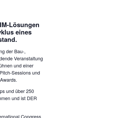
 BIM-Lösungen
klus eines
stand.
ung der Bau-,
ndende Veranstaltung
Bühnen und einer
 Pitch-Sessions und
 Awards.
Ups und über 250
mmen und ist DER
ernational Congress