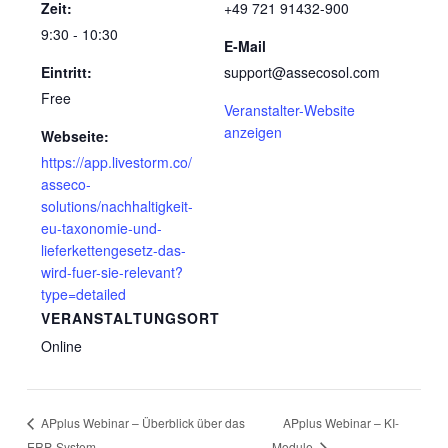
Zeit:
+49 721 91432-900
9:30 - 10:30
E-Mail
Eintritt:
support@assecosol.com
Free
Veranstalter-Website
anzeigen
Webseite:
https://app.livestorm.co/
asseco-
solutions/nachhaltigkeit-
eu-taxonomie-und-
lieferkettengesetz-das-
wird-fuer-sie-relevant?
type=detailed
VERANSTALTUNGSORT
Online
APplus Webinar – KI-
APplus Webinar – Überblick über das
ERP-System
Module