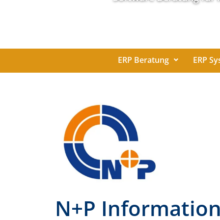
ERP Beratung
ERP Sy
N+P Informatio