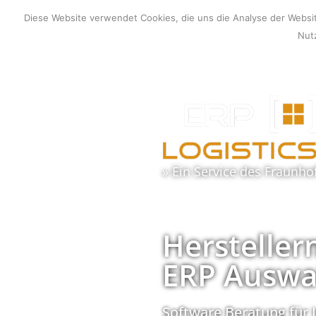
Zum
Diese Website verwendet Cookies, die uns die Analyse der Webs
Inhalt
Nutz
springen
» Ein Service des
Fraunho
Hersteller
ERP Auswa
Software Beratung für 