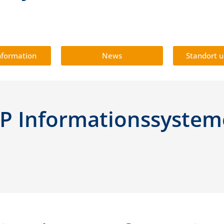
nformation
News
Standort u
+P Informationssyste