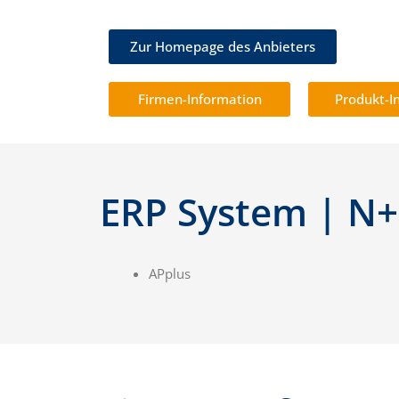
Zur Homepage des Anbieters
Firmen-Information
Produkt-I
ERP System | N
APplus