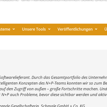
steme
Unsere Tools
Veröffentlichungen
Ü
n Softwarelieferant. Durch das Gesamtportfolio des Unterne
ntelligenten Konzepten des N+P-Teams konnten wir so zum Bei
 auf den Zugriff von außen – große Fortschritte machen. Und
nt N+P auch Probleme, bevor diese sichtbar werden und akt
hrende Gesellschafterin, Schmale GmbH + Co. KG