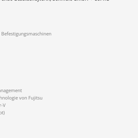
d Befestigungsmaschinen
Management
hnologie von Fujitsu
r-V
pt)