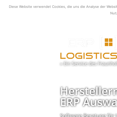
Zum
Diese Website verwendet Cookies, die uns die Analyse der Webs
Inhalt
Nutz
springen
» Ein Service des
Fraunho
Hersteller
ERP Auswa
Software Beratung für 