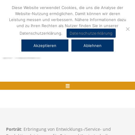
Zum
Diese Website verwendet Cookies, die uns die Analyse der
Inhalt
Website-Nutzung ermöglichen. Damit können wir deren
springen
Leistung messen und verbessern. Nähere Informationen dazu
und zu Ihren Rechten als Nutzer finden Sie in unserer
Datenschutzerklärung.
Datenschutzerklärung
Akzeptieren
Ablehnen
Herstellerneutrale ERP Beratung und
ERP Auswahl
Menü
Porträt
: Erbringung von Entwicklungs-/Service- und