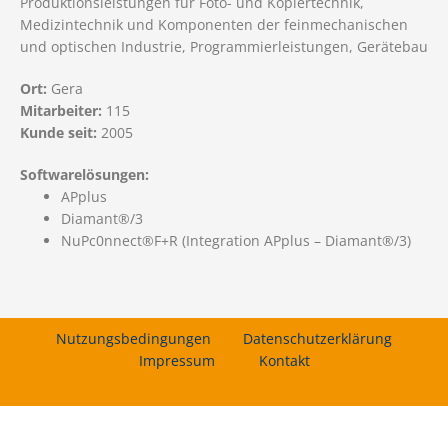
Produktionsleistungen für Foto- und Kopiertechnik,
Medizintechnik und Komponenten der feinmechanischen
und optischen Industrie, Programmierleistungen, Gerätebau
Ort:
Gera
Mitarbeiter:
115
Kunde seit:
2005
Softwarelösungen:
APplus
Diamant®/3
NuPc0nnect®F+R (Integration APplus – Diamant®/3)
Nutzungsbedingungen
Datenschutzerklärung
Impressum
Kontakt