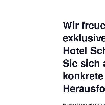
Wir freu
exklusive
Hotel Sc
Sie sich 
konkret
Herausfo
In unserer heutigen di