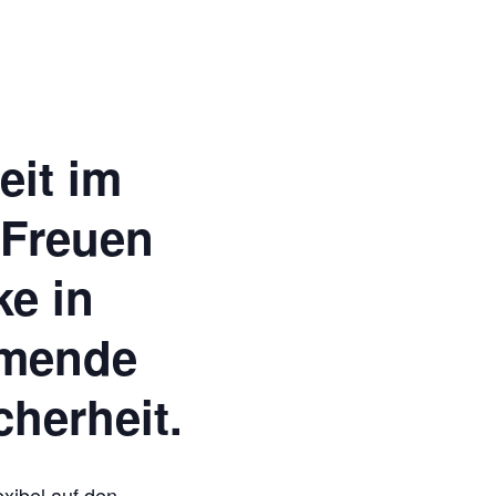
eit im
 Freuen
ke in
mmende
cherheit.
exibel auf den