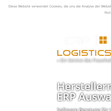
Zum
Diese Website verwendet Cookies, die uns die Analyse der Webs
Inhalt
Nutz
springen
» Ein Service des
Fraunho
Hersteller
ERP Auswa
Software Beratung für 