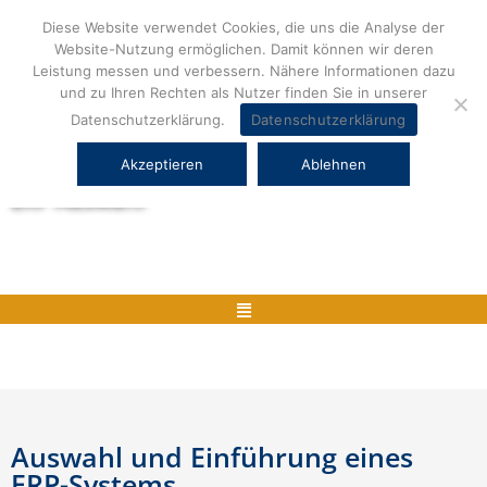
Zum
Diese Website verwendet Cookies, die uns die Analyse der
Inhalt
Website-Nutzung ermöglichen. Damit können wir deren
springen
Leistung messen und verbessern. Nähere Informationen dazu
und zu Ihren Rechten als Nutzer finden Sie in unserer
Datenschutzerklärung.
Datenschutzerklärung
Akzeptieren
Ablehnen
Herstellerneutrale ERP Beratung und
ERP Auswahl
Menü
Auswahl und Einführung eines
ERP-Systems