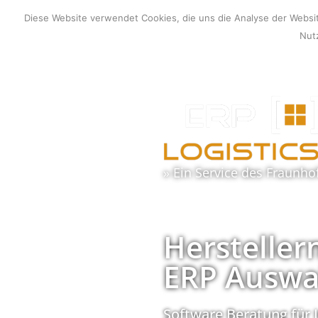
Zum
Diese Website verwendet Cookies, die uns die Analyse der Webs
Inhalt
Nutz
springen
» Ein Service des
Fraunho
Hersteller
ERP Auswa
Software Beratung für 