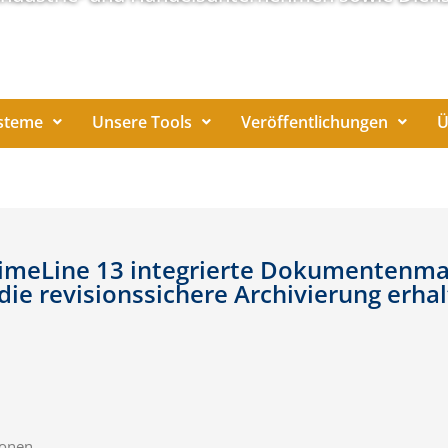
steme
Unsere Tools
Veröffentlichungen
Ü
in TimeLine 13 integrierte Dokumente
 die revisionssichere Archivierung erhal
onen,