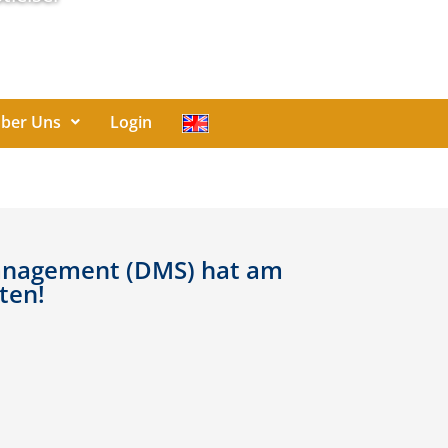
ber Uns
Login
nmanagement (DMS) hat am
ten!