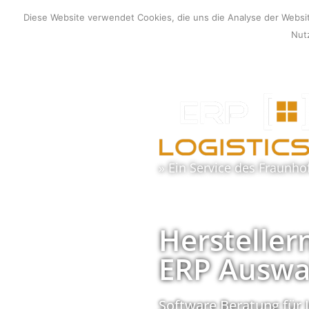
Zum
Diese Website verwendet Cookies, die uns die Analyse der Webs
Inhalt
Nutz
springen
» Ein Service des
Fraunho
Hersteller
ERP Auswa
Software Beratung für 