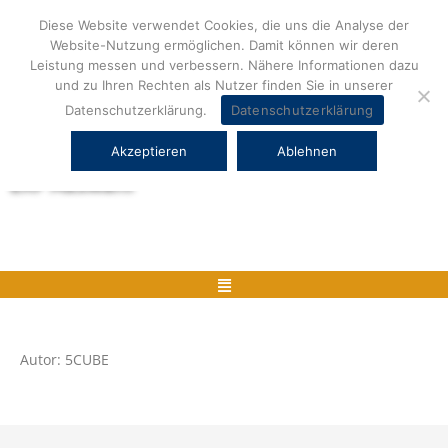
Zum
Diese Website verwendet Cookies, die uns die Analyse der
Inhalt
Website-Nutzung ermöglichen. Damit können wir deren
springen
Leistung messen und verbessern. Nähere Informationen dazu
und zu Ihren Rechten als Nutzer finden Sie in unserer
Datenschutzerklärung.
Datenschutzerklärung
Akzeptieren
Ablehnen
Herstellerneutrale ERP Beratung und
ERP Auswahl
Menü
Autor: 5CUBE