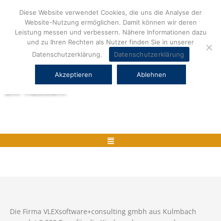
Zum
Diese Website verwendet Cookies, die uns die Analyse der
Inhalt
Website-Nutzung ermöglichen. Damit können wir deren
springen
Leistung messen und verbessern. Nähere Informationen dazu
und zu Ihren Rechten als Nutzer finden Sie in unserer
Datenschutzerklärung.
Datenschutzerklärung
Akzeptieren
Ablehnen
Herstellerneutrale ERP Beratung und
ERP Auswahl
Menü
Die Firma VLEXsoftware+consulting gmbh aus Kulmbach