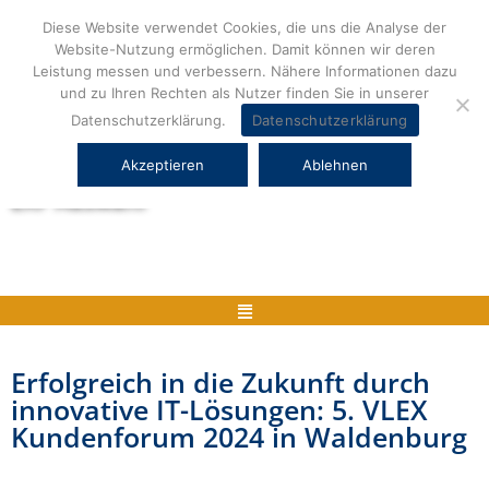
Zum
Diese Website verwendet Cookies, die uns die Analyse der
Inhalt
Website-Nutzung ermöglichen. Damit können wir deren
springen
Leistung messen und verbessern. Nähere Informationen dazu
und zu Ihren Rechten als Nutzer finden Sie in unserer
Datenschutzerklärung.
Datenschutzerklärung
Akzeptieren
Ablehnen
Herstellerneutrale ERP Beratung und
ERP Auswahl
Menü
Erfolgreich in die Zukunft durch
innovative IT-Lösungen: 5. VLEX
Kundenforum 2024 in Waldenburg