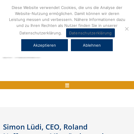
Zum
Diese Website verwendet Cookies, die uns die Analyse der
Inhalt
Website-Nutzung ermöglichen. Damit können wir deren
springen
Leistung messen und verbessern. Nähere Informationen dazu
und zu Ihren Rechten als Nutzer finden Sie in unserer
Datenschutzerklärung.
Datenschutzerklärung
Akzeptieren
Ablehnen
Herstellerneutrale ERP Beratung und
ERP Auswahl
Menü
Simon Lüdi, CEO, Roland