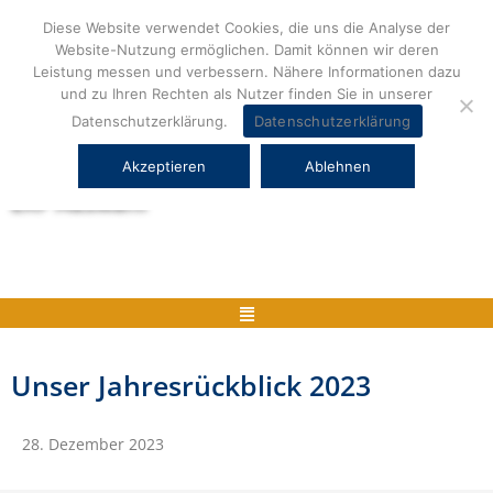
Zum
Diese Website verwendet Cookies, die uns die Analyse der
Inhalt
Website-Nutzung ermöglichen. Damit können wir deren
springen
Leistung messen und verbessern. Nähere Informationen dazu
und zu Ihren Rechten als Nutzer finden Sie in unserer
Datenschutzerklärung.
Datenschutzerklärung
Akzeptieren
Ablehnen
Herstellerneutrale ERP Beratung und
ERP Auswahl
Menü
Unser Jahresrückblick 2023
28. Dezember 2023