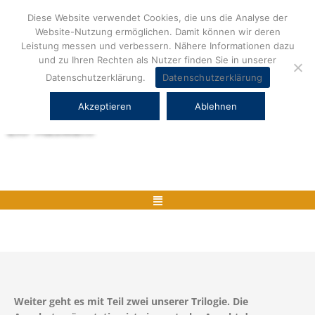
Zum
Diese Website verwendet Cookies, die uns die Analyse der
Inhalt
Website-Nutzung ermöglichen. Damit können wir deren
springen
Leistung messen und verbessern. Nähere Informationen dazu
und zu Ihren Rechten als Nutzer finden Sie in unserer
Datenschutzerklärung.
Datenschutzerklärung
Akzeptieren
Ablehnen
Herstellerneutrale ERP Beratung und
ERP Auswahl
Menü
Weiter geht es mit Teil zwei unserer Trilogie. Die