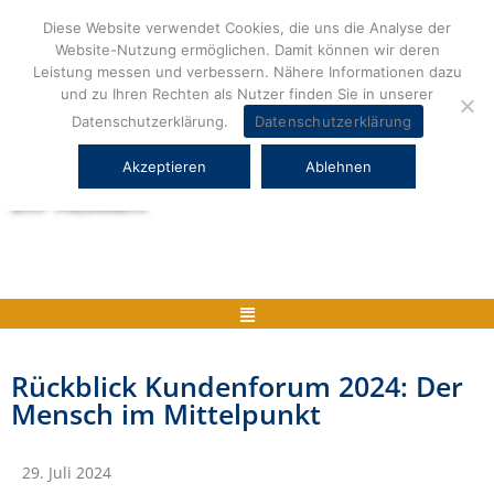
Zum
Diese Website verwendet Cookies, die uns die Analyse der
Inhalt
Website-Nutzung ermöglichen. Damit können wir deren
springen
Leistung messen und verbessern. Nähere Informationen dazu
und zu Ihren Rechten als Nutzer finden Sie in unserer
Datenschutzerklärung.
Datenschutzerklärung
Akzeptieren
Ablehnen
Herstellerneutrale ERP Beratung und
ERP Auswahl
Menü
Rückblick Kundenforum 2024: Der
Mensch im Mittelpunkt
29. Juli 2024