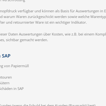
Knopfdruck verfügbar und können als Basis für Auswertungen in E
 und warum Waren zurückgeschickt werden sowie welche Warentyp
ter und retournierter Ware ist ein wichtiger Indikator.
dieser Daten Auswertungen über Kosten, wie z.B. bei einem Komp
hes, sichtbar gemacht werden.
n SAP
ung von Papiermüll
etouren
Gütern
Schäden in SAP
Kunden (wenn die Schuld bei dem Kunden (Baumarkt) liegt)