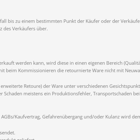
sfall bis zu einem bestimmten Punkt der Käufer oder der Verkäufe
z des Verkäufers über.
erkauft werden kann, wird diese in einen eigenen Bereich (Qualitä
mit beim Kommissionieren die retournierte Ware nicht mit Neuwa
P: erweiterte Retoure) der Ware unter verschiedenen Gesichtspunk
 der Schaden meistens ein Produktionsfehler, Transportschaden be
e, AGBs/Kaufvertrag, Gefahrenübergang und/oder Kulanz wird d
sendet.
rodukt geliefert.