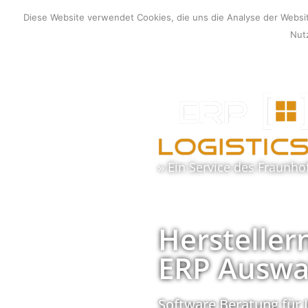
Zum
Diese Website verwendet Cookies, die uns die Analyse der Webs
Inhalt
Nutz
springen
» Ein Service des
Fraunho
Hersteller
ERP Auswa
Software Beratung für 