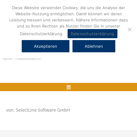
Zum
Diese Website verwendet Cookies, die uns die Analyse der
Inhalt
Website-Nutzung ermöglichen. Damit können wir deren
springen
Leistung messen und verbessern. Nähere Informationen dazu
und zu Ihren Rechten als Nutzer finden Sie in unserer
Datenschutzerklärung.
Datenschutzerklärung
Akzeptieren
Ablehnen
Herstellerneutrale ERP Beratung und
ERP Auswahl
Menü
von: SelectLine Software GmbH