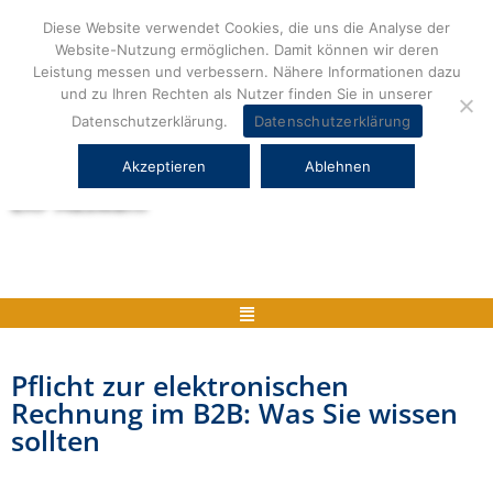
Zum
Diese Website verwendet Cookies, die uns die Analyse der
Inhalt
Website-Nutzung ermöglichen. Damit können wir deren
springen
Leistung messen und verbessern. Nähere Informationen dazu
und zu Ihren Rechten als Nutzer finden Sie in unserer
Datenschutzerklärung.
Datenschutzerklärung
Akzeptieren
Ablehnen
Herstellerneutrale ERP Beratung und
ERP Auswahl
Menü
Pflicht zur elektronischen
Rechnung im B2B: Was Sie wissen
sollten