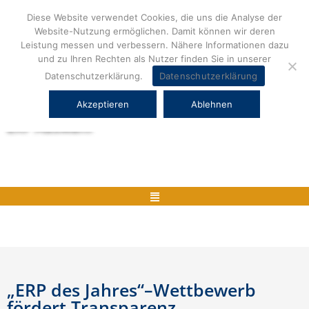
Zum
Diese Website verwendet Cookies, die uns die Analyse der
Inhalt
Website-Nutzung ermöglichen. Damit können wir deren
springen
Leistung messen und verbessern. Nähere Informationen dazu
und zu Ihren Rechten als Nutzer finden Sie in unserer
Datenschutzerklärung.
Datenschutzerklärung
Akzeptieren
Ablehnen
Herstellerneutrale ERP Beratung und
ERP Auswahl
Menü
„ERP des Jahres“–Wettbewerb
fördert Transparenz