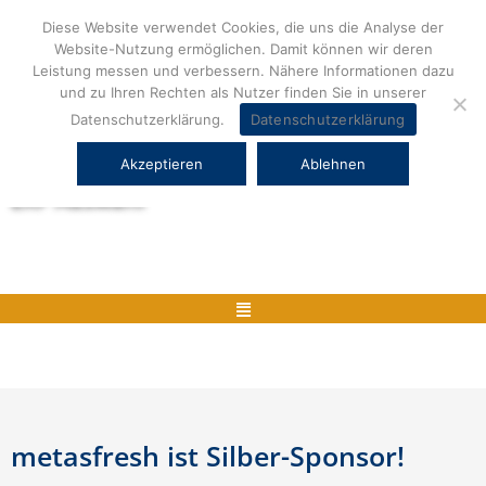
Zum
Diese Website verwendet Cookies, die uns die Analyse der
Inhalt
Website-Nutzung ermöglichen. Damit können wir deren
springen
Leistung messen und verbessern. Nähere Informationen dazu
und zu Ihren Rechten als Nutzer finden Sie in unserer
Datenschutzerklärung.
Datenschutzerklärung
Akzeptieren
Ablehnen
Herstellerneutrale ERP Beratung und
ERP Auswahl
Menü
metasfresh ist Silber-Sponsor!