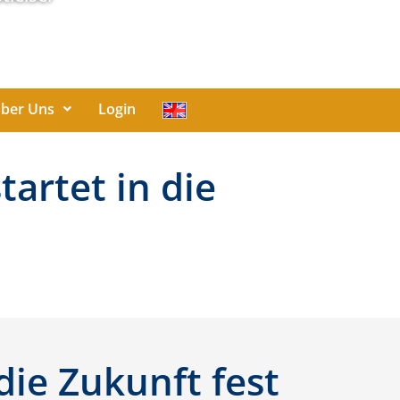
ber Uns
Login
artet in die
die Zukunft fest