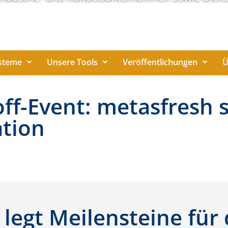
steme
Unsere Tools
Veröffentlichungen
Ü
f-Event: metasfresh st
ation
egt Meilensteine für 