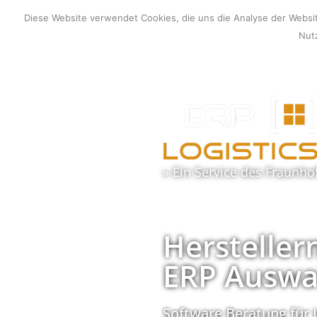
Zum
Diese Website verwendet Cookies, die uns die Analyse der Webs
Inhalt
Nutz
springen
» Ein Service des
Fraunho
Hersteller
ERP Auswa
Software Beratung für 