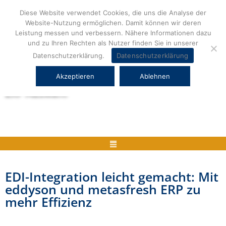
Zum
Diese Website verwendet Cookies, die uns die Analyse der
Inhalt
Website-Nutzung ermöglichen. Damit können wir deren
springen
Leistung messen und verbessern. Nähere Informationen dazu
und zu Ihren Rechten als Nutzer finden Sie in unserer
Datenschutzerklärung.
Datenschutzerklärung
Akzeptieren
Ablehnen
Herstellerneutrale ERP Beratung und
ERP Auswahl
Menü
EDI-Integration leicht gemacht: Mit
eddyson und metasfresh ERP zu
mehr Effizienz