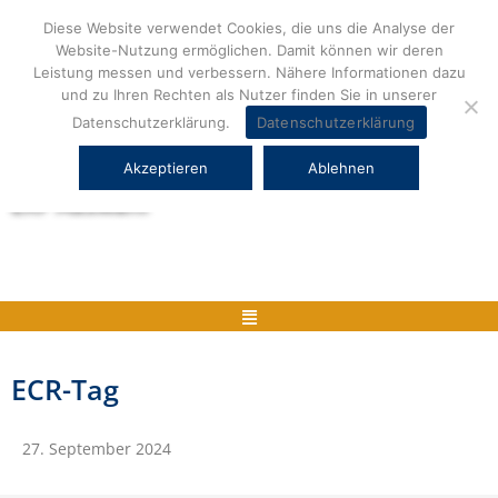
Zum
Diese Website verwendet Cookies, die uns die Analyse der
Inhalt
Website-Nutzung ermöglichen. Damit können wir deren
springen
Leistung messen und verbessern. Nähere Informationen dazu
und zu Ihren Rechten als Nutzer finden Sie in unserer
Datenschutzerklärung.
Datenschutzerklärung
Akzeptieren
Ablehnen
Herstellerneutrale ERP Beratung und
ERP Auswahl
Menü
ECR-Tag
27. September 2024