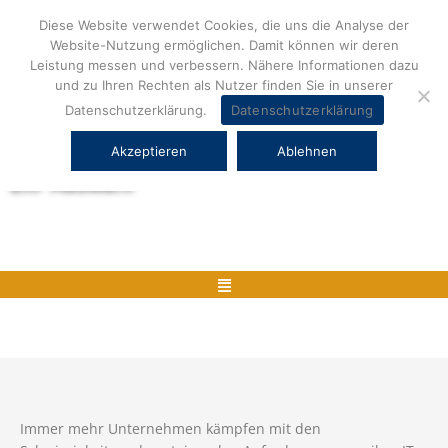
Zum
Diese Website verwendet Cookies, die uns die Analyse der
Inhalt
Website-Nutzung ermöglichen. Damit können wir deren
springen
Leistung messen und verbessern. Nähere Informationen dazu
und zu Ihren Rechten als Nutzer finden Sie in unserer
Datenschutzerklärung.
Datenschutzerklärung
Akzeptieren
Ablehnen
Herstellerneutrale ERP Beratung und
ERP Auswahl
Menü
Immer mehr Unternehmen kämpfen mit den