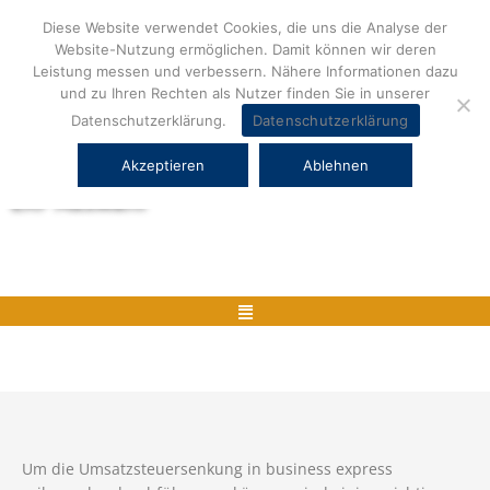
Zum
Diese Website verwendet Cookies, die uns die Analyse der
Inhalt
Website-Nutzung ermöglichen. Damit können wir deren
springen
Leistung messen und verbessern. Nähere Informationen dazu
und zu Ihren Rechten als Nutzer finden Sie in unserer
Datenschutzerklärung.
Datenschutzerklärung
Akzeptieren
Ablehnen
Herstellerneutrale ERP Beratung und
ERP Auswahl
Menü
Um die Umsatzsteuersenkung in business express