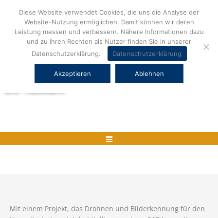
Zum
Diese Website verwendet Cookies, die uns die Analyse der
Inhalt
Website-Nutzung ermöglichen. Damit können wir deren
springen
Leistung messen und verbessern. Nähere Informationen dazu
und zu Ihren Rechten als Nutzer finden Sie in unserer
Datenschutzerklärung.
Datenschutzerklärung
Akzeptieren
Ablehnen
Herstellerneutrale ERP Beratung und
ERP Auswahl
Menü
Mit einem Projekt, das Drohnen und Bilderkennung für den