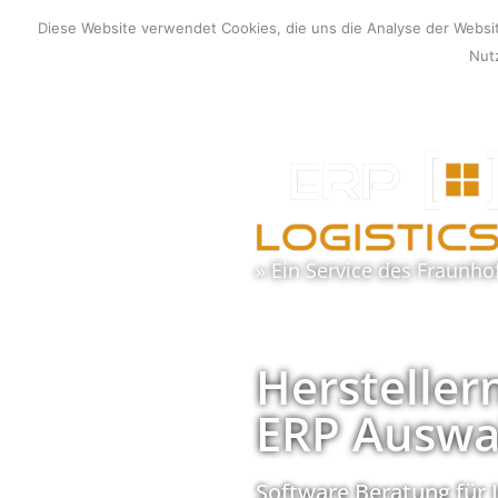
Zum
Diese Website verwendet Cookies, die uns die Analyse der Webs
Inhalt
Nutz
springen
» Ein Service des
Fraunho
Hersteller
ERP Auswa
Software Beratung für 