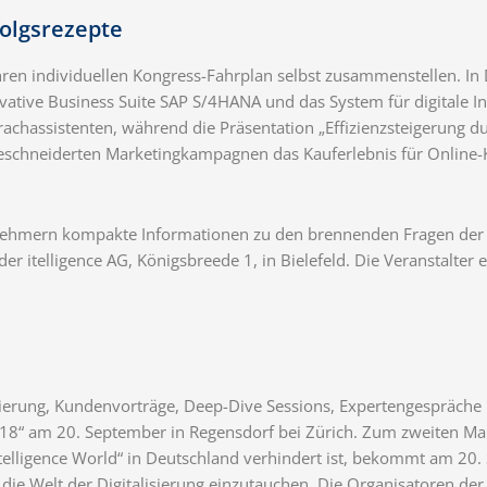
olgsrezepte
ihren individuellen Kongress-Fahrplan selbst zusammenstellen. I
vative Business Suite SAP S/4HANA und das System für digitale I
prachassistenten, während die Präsentation „Effizienzsteigerung 
eschneiderten Marketingkampagnen das Kauferlebnis für Online-Ku
ilnehmern kompakte Informationen zu den brennenden Fragen der D
 itelligence AG, Königsbreede 1, in Bielefeld. Die Veranstalter 
sierung, Kundenvorträge, Deep-Dive Sessions, Expertengespräche 
2018“ am 20. September in Regensdorf bei Zürich. Zum zweiten Mal 
itelligence World“ in Deutschland verhindert ist, bekommt am 20
ie Welt der Digitalisierung einzutauchen. Die Organisatoren der 