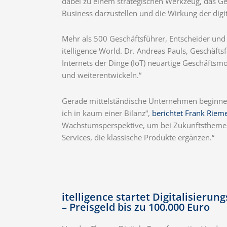
dabei zu einem strategischen Werkzeug, das G
Business darzustellen und die Wirkung der digi
Mehr als 500 Geschäftsführer, Entscheider und I
itelligence World. Dr. Andreas Pauls, Geschäfts
Internets der Dinge (IoT) neuartige Geschäftsm
und weiterentwickeln.“
Gerade mittelständische Unternehmen beginnen 
ich in kaum einer Bilanz“,
berichtet Frank Rie
Wachstumsperspektive, um bei Zukunftsthemen w
Services, die klassische Produkte ergänzen.“
itelligence startet Digitalisierun
– Preisgeld bis zu 100.000 Euro