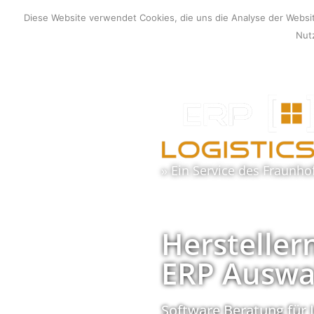
Zum
Diese Website verwendet Cookies, die uns die Analyse der Webs
Inhalt
Nutz
springen
» Ein Service des
Fraunho
Hersteller
ERP Auswa
Software Beratung für 