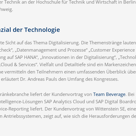
er Technik an der Hochschule für Technik und Wirtschaft in Berlin
hweig.
zial der Technologie
te Sicht auf das Thema Digitalisierung. Die Themenstränge laute
ätscheck“, „Datenmanagement und Prozesse“ „Customer Experience
lung auf SAP HANA“, „Innovationen in der Digitalisierung“, „Tech
oud & Services“. Vielfalt und Detailtiefe sind ein Markenzeichen
e vermitteln den Teilnehmern einen umfassenden Überblick über 
rläutert Dr. Andreas Pauls den Umfang des Kongresses.
Getränkebranche liefert der Kundenvortrag von
Team Beverage
. Bei
Intelligence-Lösungen SAP Analytics Cloud und SAP Digital Boar
vice-Reporting liefert. Der Kundenvortrag von Wittenstein SE, ei
 Antriebssystemen, zeigt auf, wie sich die Herausforderungen 