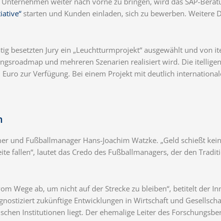
 Unternehmen weiter nach vorne zu bringen, wird das SAP-Beratung
iative“
starten und Kunden einladen, sich zu bewerben. Weitere 
g besetzten Jury ein „Leuchtturmprojekt“ ausgewählt und von it
ungsroadmap und mehreren Szenarien realisiert wird. Die itellige
Euro zur Verfügung. Bei einem Projekt mit deutlich internationa
n
er und Fußballmanager Hans-Joachim Watzke. „Geld schießt keine
Seite fallen“, lautet das Credo des Fußballmanagers, der den Trad
Wege ab, um nicht auf der Strecke zu bleiben“, betitelt der Inn
ostiziert zukünftige Entwicklungen in Wirtschaft und Gesellsch
schen Institutionen liegt. Der ehemalige Leiter des Forschungsbe