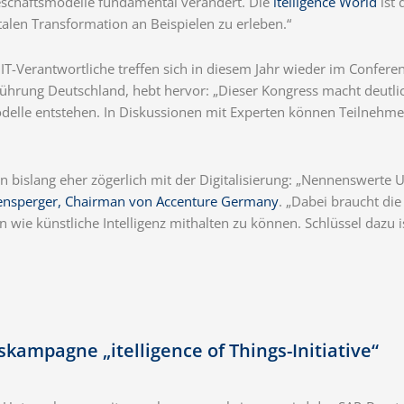
eschäftsmodelle fundamental verändert. Die
itelligence World
ist 
talen Transformation an Beispielen zu erleben.“
T-Verantwortliche treffen sich in diesem Jahr wieder im Conferenc
führung Deutschland, hebt hervor: „Dieser Kongress macht deutlic
odelle entstehen. In Diskussionen mit Experten können Teilnehmer
bislang eher zögerlich mit der Digitalisierung: „Nennenswerte U
mensperger, Chairman von Accenture Germany
. „Dabei braucht die
ie künstliche Intelligenz mithalten zu können. Schlüssel dazu i
gskampagne „itelligence of Things-Initiative“