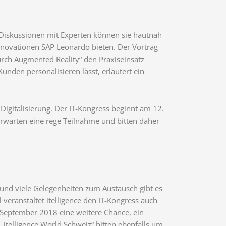
n Diskussionen mit Experten können sie hautnah
nnovationen SAP Leonardo bieten. Der Vortrag
durch Augmented Reality“ den Praxiseinsatz
nden personalisieren lässt, erläutert ein
igitalisierung. Der IT-Kongress beginnt am 12.
erwarten eine rege Teilnahme und bitten daher
und viele Gelegenheiten zum Austausch gibt es
veranstaltet itelligence den IT-Kongress auch
. September 2018 eine weitere Chance, ein
„itelligence World Schweiz“ bitten ebenfalls um