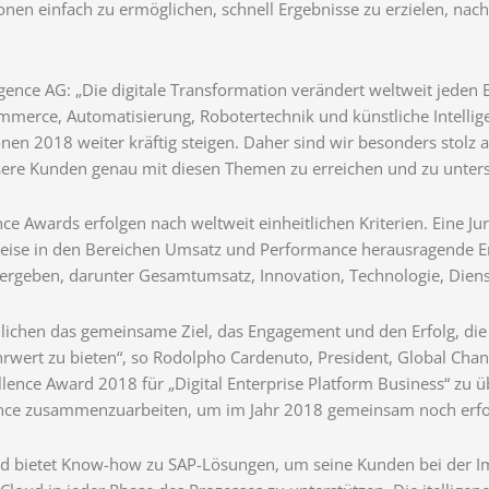
nen einfach zu ermöglichen, schnell Ergebnisse zu erzielen, nac
igence AG: „Die digitale Transformation verändert weltweit jeden 
mmerce, Automatisierung, Robotertechnik und künstliche Intellig
onen 2018 weiter kräftig steigen. Daher sind wir besonders stolz a
nsere Kunden genau mit diesen Themen zu erreichen und zu unters
ce Awards erfolgen nach weltweit einheitlichen Kriterien. Eine Ju
weise in den Bereichen Umsatz und Performance herausragende E
vergeben, darunter Gesamtumsatz, Innovation, Technologie, Diens
ulichen das gemeinsame Ziel, das Engagement und den Erfolg, di
ert zu bieten“, so Rodolpho Cardenuto, President, Global Chann
llence Award 2018 für „Digital Enterprise Platform Business“ zu ü
igence zusammenzuarbeiten, um im Jahr 2018 gemeinsam noch erfo
r und bietet Know-how zu SAP-Lösungen, um seine Kunden bei der