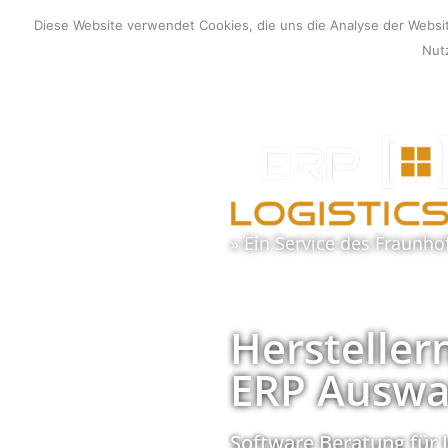
Zum
Diese Website verwendet Cookies, die uns die Analyse der Webs
Inhalt
Nutz
springen
» Ein Service des
Fraunho
Hersteller
ERP Auswa
Software Beratung für 