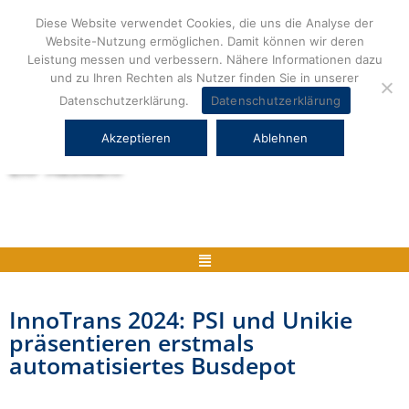
Zum
Diese Website verwendet Cookies, die uns die Analyse der
Inhalt
Website-Nutzung ermöglichen. Damit können wir deren
springen
Leistung messen und verbessern. Nähere Informationen dazu
und zu Ihren Rechten als Nutzer finden Sie in unserer
Datenschutzerklärung.
Datenschutzerklärung
Akzeptieren
Ablehnen
Herstellerneutrale ERP Beratung und
ERP Auswahl
Menü
InnoTrans 2024: PSI und Unikie
präsentieren erstmals
automatisiertes Busdepot