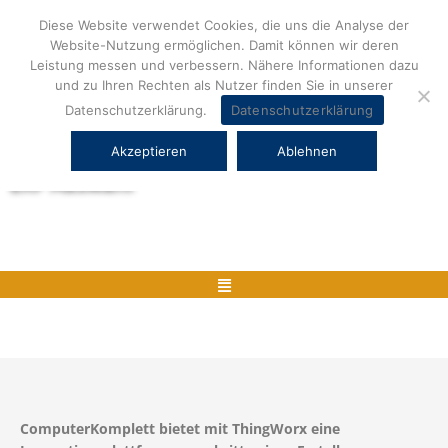
Zum
Diese Website verwendet Cookies, die uns die Analyse der
Inhalt
Website-Nutzung ermöglichen. Damit können wir deren
springen
Leistung messen und verbessern. Nähere Informationen dazu
und zu Ihren Rechten als Nutzer finden Sie in unserer
Datenschutzerklärung.
Datenschutzerklärung
Akzeptieren
Ablehnen
Herstellerneutrale ERP Beratung und
ERP Auswahl
Menü
ComputerKomplett bietet mit ThingWorx eine