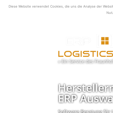
Zum
Diese Website verwendet Cookies, die uns die Analyse der Webs
Inhalt
Nutz
springen
» Ein Service des
Fraunho
Hersteller
ERP Auswa
Software Beratung für 