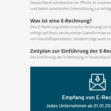
Deutschland schrittweise zur Pflicht. In unser
und bieten praxisnahe Unterstützung zur erfo
Was ist eine E-Rechnung?
Eine E-Rechnung (elektronische Rechnung) ist e
erfolgt auf Basis strukturierter Datenformate u
von Geschäftsprozessen, sondern trägt auch zu
Zeitplan zur Einführung der E-R
Die Einführung der E-Rechnung in Deutschland 