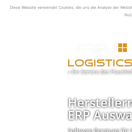
Zum
Diese Website verwendet Cookies, die uns die Analyse der Webs
Inhalt
Nutz
springen
» Ein Service des
Fraunho
Hersteller
ERP Auswa
Software Beratung für 