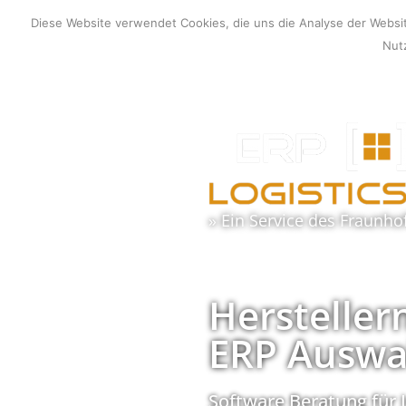
Zum
Diese Website verwendet Cookies, die uns die Analyse der Webs
Inhalt
Nutz
springen
» Ein Service des
Fraunho
Hersteller
ERP Auswa
Software Beratung für 