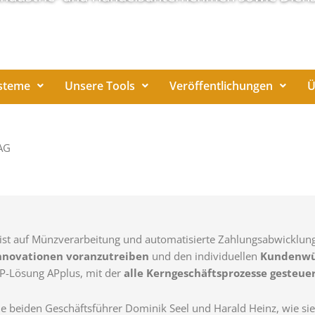
steme
Unsere Tools
Veröffentlichungen
Ü
 AG
 auf Münzverarbeitung und automatisierte Zahlungsabwicklungen s
nnovationen voranzutreiben
und den individuellen
Kundenwü
RP-Lösung APplus, mit der
alle Kerngeschäftsprozesse gesteue
die beiden Geschäftsführer Dominik Seel und Harald Heinz, wie si