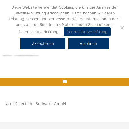
Zum
Diese Website verwendet Cookies, die uns die Analyse der
Inhalt
Website-Nutzung ermöglichen. Damit können wir deren
springen
Leistung messen und verbessern. Nähere Informationen dazu
und zu Ihren Rechten als Nutzer finden Sie in unserer
Datenschutzerklärung.
Datenschutzerklärung
Akzeptieren
Ablehnen
Herstellerneutrale ERP Beratung und
ERP Auswahl
Menü
von: SelectLine Software GmbH