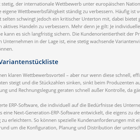
stetig, der internationale Wettbewerb unter europäischen Natio
eigene Wettbewerbsfähigkeit ständig zu verbessern. Häufig ist v
selten schwingt jedoch ein kritischer Unterton mit, dabei bietet g
 aktives Handeln zu verbessern. Mehr denn je gilt: Je individu
kann es sich langfristig sichern. Die Kundenorientiertheit der Pr
Unternehmen in der Lage ist, eine stetig wachsende Variantenvielf
önnen.
Variantenstückliste
 klaren Wettbewerbsvorteil – aber nur wenn diese schnell, effiz
en steigt und die Stückzahlen sinken, sinkt beim Produzenten au
anung und Rechnungslegung geraten schnell außer Kontrolle, da 
te ERP-Software, die individuell auf die Bedürfnisse des Untern
 eine Next-Generation-ERP-Software entwickelt, die eigens zu d
 zu erleichtern. So können spezielle Kundenanforderungen mit e
 rund um die Konfiguration, Planung und Distribution der untersch