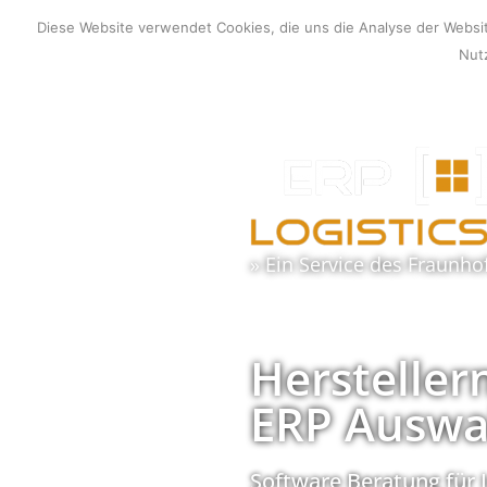
Zum
Diese Website verwendet Cookies, die uns die Analyse der Webs
Inhalt
Nutz
springen
» Ein Service des
Fraunho
Hersteller
ERP Auswa
Software Beratung für 