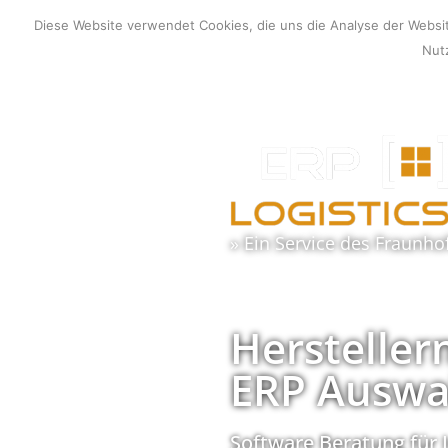
Zum
Diese Website verwendet Cookies, die uns die Analyse der Webs
Inhalt
Nutz
springen
» Ein Service des
Fraunho
Hersteller
ERP Auswa
Software Beratung für 