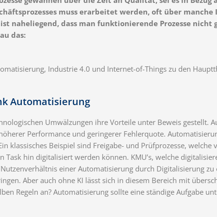
chäftsprozesses muss erarbeitet werden, oft über manche 
 ist naheliegend, dass man funktionierende Prozesse nicht 
au das:
matisierung, Industrie 4.0 und Internet-of-Things zu den Hauptt
ank Automatisierung
chnologischen Umwälzungen ihre Vorteile unter Beweis gestellt. A
 höherer Performance und geringerer Fehlerquote. Automatisierun
Ein klassisches Beispiel sind Freigabe- und Prüfprozesse, welche
sk hin digitalisiert werden können. KMU’s, welche digitalisiere
utzenverhältnis einer Automatisierung durch Digitalisierung zu 
ingen. Aber auch ohne KI lässt sich in diesem Bereich mit übers
ben Regeln an? Automatisierung sollte eine ständige Aufgabe unt