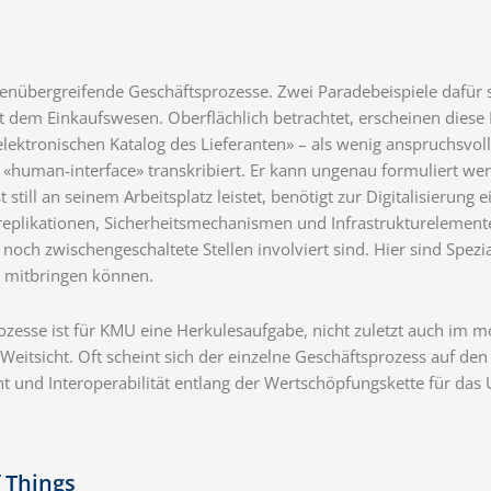
irmenübergreifende Geschäftsprozesse. Zwei Paradebeispiele dafür
dem Einkaufswesen. Oberflächlich betrachtet, erscheinen diese 
 elektronischen Katalog des Lieferanten» – als wenig anspruchsvo
er «human-interface» transkribiert. Er kann ungenau formuliert we
 still an seinem Arbeitsplatz leistet, benötigt zur Digitalisierun
eplikationen, Sicherheitsmechanismen und Infrastrukturelementen
 noch zwischengeschaltete Stellen involviert sind. Hier sind Spez
n mitbringen können.
ozesse ist für KMU eine Herkulesaufgabe, nicht zuletzt auch im m
eitsicht. Oft scheint sich der einzelne Geschäftsprozess auf den 
t und Interoperabilität entlang der Wertschöpfungskette für da
 Things