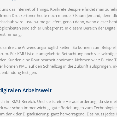
eigt uns das Internet of Things. Konkrete Beispiele findet man z
 Firmen Druckertoner heute noch manuell? Kaum jemand, denn die
hschub wird just-in-time geliefert, genau dann, wenn dieser benöt
lichkeiten sind schier unbegrenzt. In diesem Bereich der Digitalis
berstimmung.
s zahlreiche Anwendungsmöglichkeiten. So können zum Beispiel C-A
darum. Für KMU ist die umgekehrte Betrachtung noch viel wichtiger
 den Kunden eine Routinearbeit abnimmt. Nehmen wir z.B. eine Tan
 hier können KMU auf den Schnellzug in die Zukunft aufspringen, i
ndenbindung festigen.
digitalen Arbeitswelt
ch auch im KMU-Bereich. Und sie ist eine Herausforderung, da sie
erk war schon immer wichtig, gute Beziehungen zum Technologiep
m dank der Digitalisierung, ganz hervorragend. Das muss jedes K