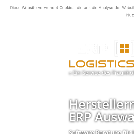
Zum
Diese Website verwendet Cookies, die uns die Analyse der Webs
Inhalt
Nutz
springen
» Ein Service des
Fraunho
Hersteller
ERP Auswa
Software Beratung für 