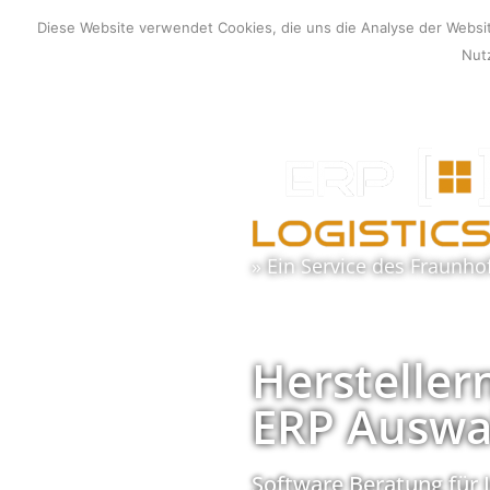
Zum
Diese Website verwendet Cookies, die uns die Analyse der Webs
Inhalt
Nutz
springen
» Ein Service des
Fraunho
Hersteller
ERP Auswa
Software Beratung für 