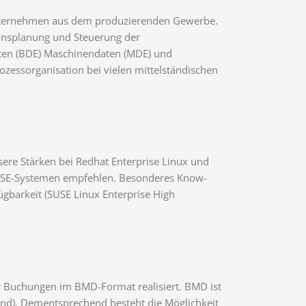
Unternehmen aus dem produzierenden Gewerbe.
ionsplanung und Steuerung der
ten (BDE) Maschinendaten (MDE) und
rozessorganisation bei vielen mittelständischen
nsere Stärken bei Redhat Enterprise Linux und
 SUSE-Systemen empfehlen. Besonderes Know-
ügbarkeit (SUSE Linux Enterprise High
r Buchungen im BMD-Format realisiert. BMD ist
land). Dementsprechend besteht die Möglichkeit