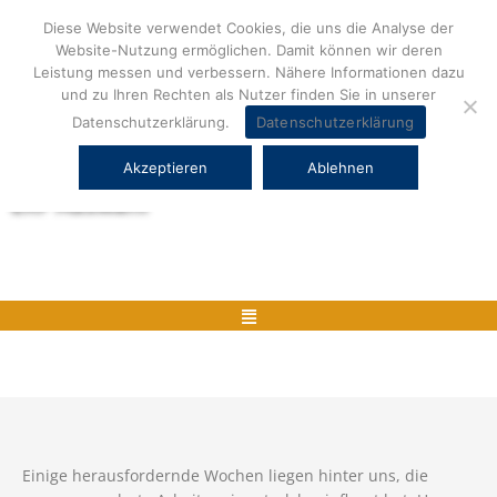
Zum
Diese Website verwendet Cookies, die uns die Analyse der
Inhalt
Website-Nutzung ermöglichen. Damit können wir deren
springen
Leistung messen und verbessern. Nähere Informationen dazu
und zu Ihren Rechten als Nutzer finden Sie in unserer
Datenschutzerklärung.
Datenschutzerklärung
Akzeptieren
Ablehnen
Herstellerneutrale ERP Beratung und
ERP Auswahl
Menü
Einige herausfordernde Wochen liegen hinter uns, die