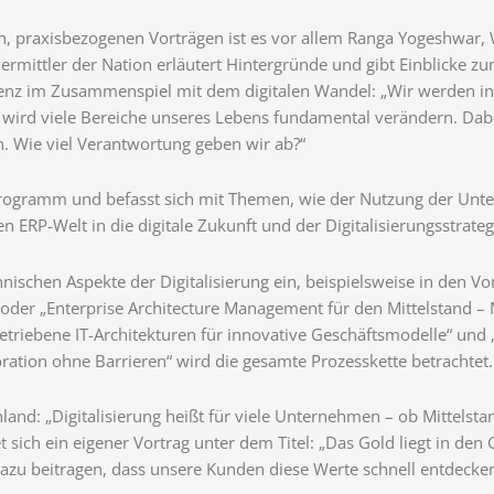
 praxisbezogenen Vorträgen ist es vor allem Ranga Yogeshwar, 
ermittler der Nation erläutert Hintergründe und gibt Einblicke z
igenz im Zusammenspiel mit dem digitalen Wandel: „Wir werden in
e wird viele Bereiche unseres Lebens fundamental verändern. Dabei
. Wie viel Verantwortung geben wir ab?“
rogramm und befasst sich mit Themen, wie der Nutzung der Unter
 ERP-Welt in die digitale Zukunft und der Digitalisierungsstrateg
echnischen Aspekte der Digitalisierung ein, beispielsweise in den V
der „Enterprise Architecture Management für den Mittelstand – M
etriebene IT-Architekturen für innovative Geschäftsmodelle“ und
ation ohne Barrieren“ wird die gesamte Prozesskette betrachtet.
chland: „Digitalisierung heißt für viele Unternehmen – ob Mittels
sich ein eigener Vortrag unter dem Titel: „Das Gold liegt in den G
azu beitragen, dass unsere Kunden diese Werte schnell entdecken 