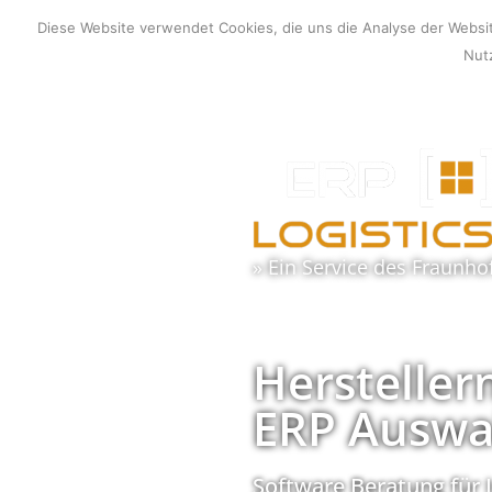
Zum
Diese Website verwendet Cookies, die uns die Analyse der Webs
Inhalt
Nutz
springen
» Ein Service des
Fraunho
Hersteller
ERP Auswa
Software Beratung für 