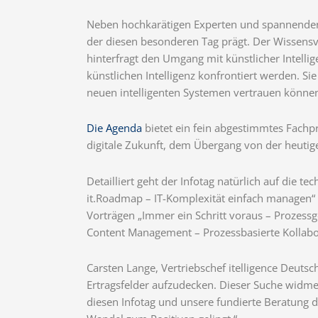
Neben hochkarätigen Experten und spannenden,
der diesen besonderen Tag prägt. Der Wissensv
hinterfragt den Umgang mit künstlicher Intell
künstlichen Intelligenz konfrontiert werden. Si
neuen intelligenten Systemen vertrauen können
Die Agenda
bietet ein fein abgestimmtes Fachp
digitale Zukunft, dem Übergang von der heutigen
Detailliert geht der Infotag natürlich auf die t
it.Roadmap – IT-Komplexität einfach managen“ o
Vorträgen „Immer ein Schritt voraus – Prozessg
Content Management – Prozessbasierte Kollabor
Carsten Lange, Vertriebschef itelligence Deuts
Ertragsfelder aufzudecken. Dieser Suche widmet 
diesen Infotag und unsere fundierte Beratung d