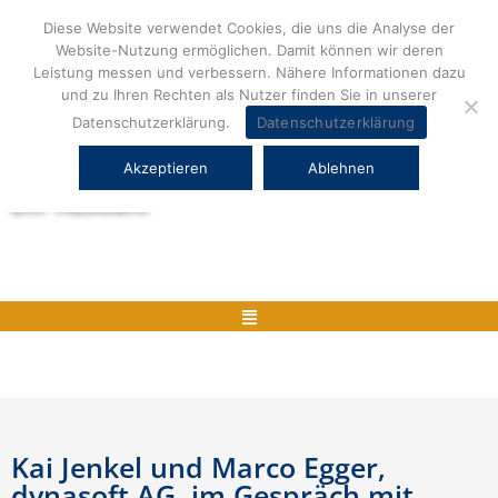
Zum
Diese Website verwendet Cookies, die uns die Analyse der
Inhalt
Website-Nutzung ermöglichen. Damit können wir deren
springen
Leistung messen und verbessern. Nähere Informationen dazu
und zu Ihren Rechten als Nutzer finden Sie in unserer
Datenschutzerklärung.
Datenschutzerklärung
Akzeptieren
Ablehnen
Herstellerneutrale ERP Beratung und
ERP Auswahl
Menü
Kai Jenkel und Marco Egger,
dynasoft AG, im Gespräch mit