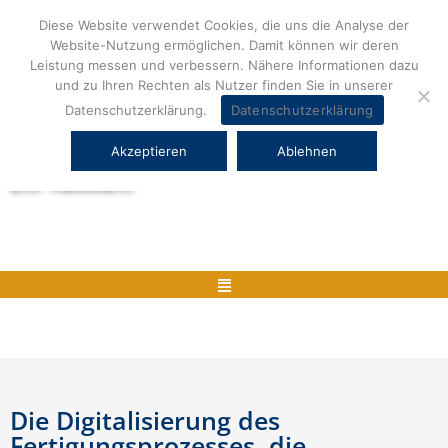
Zum
Diese Website verwendet Cookies, die uns die Analyse der
Inhalt
Website-Nutzung ermöglichen. Damit können wir deren
springen
Leistung messen und verbessern. Nähere Informationen dazu
und zu Ihren Rechten als Nutzer finden Sie in unserer
Datenschutzerklärung.
Datenschutzerklärung
Akzeptieren
Ablehnen
Herstellerneutrale ERP Beratung und
ERP Auswahl
Menü
Die Digitalisierung des
Fertigungsprozesses, die