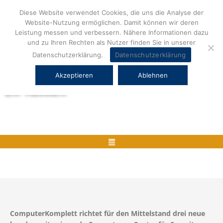
Zum
Diese Website verwendet Cookies, die uns die Analyse der
Inhalt
Website-Nutzung ermöglichen. Damit können wir deren
springen
Leistung messen und verbessern. Nähere Informationen dazu
und zu Ihren Rechten als Nutzer finden Sie in unserer
Datenschutzerklärung.
Datenschutzerklärung
Akzeptieren
Ablehnen
Herstellerneutrale ERP Beratung und
ERP Auswahl
Menü
ComputerKomplett richtet für den Mittelstand drei neue